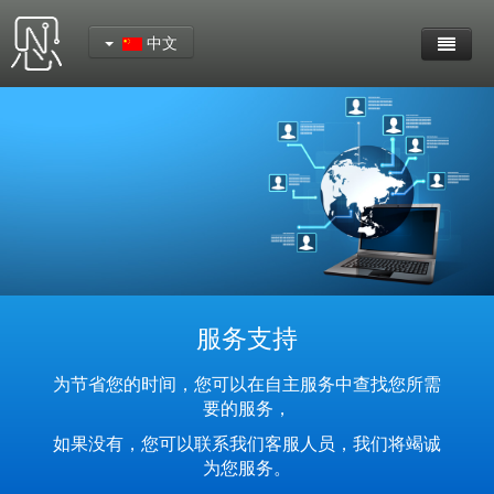
中文
首页
产品中心
YeaCreate-RK3562核心板
YeaCreate-RK3566 核心板
YeaCreate-RK3326-S 核心板
服务支持
YeaCreate-ESP32-P4扩展板
为节省您的时间，您可以在自主服务中查找您所需
要的服务，
YeaCreate-RK3326s-DUOBO 外围板
如果没有，您可以联系我们客服人员，我们将竭诚
为您服务。
YeaCreate-ESP32-P4-CORE 核心板