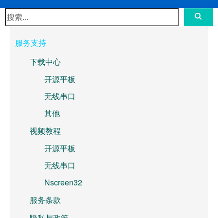
水泵控制器开发板
Ntablet 开源平板
服务支持
Wifi无线串口服务器
下载中心
Nscreen32
开源平板
无线串口
ML307A-GSLN-OC开发板
其他
应用方案
视频教程
WebOS
开源平板
无线串口
高性价比嵌入式-Nscreen32
Nscreen32
联系我们
服务条款
关于我们
隐私与政策