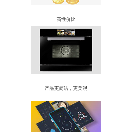
水泵控制器开发板
高性价比
Ntablet 开源平板
Wifi无线串口服务器
Nscreen32
ML307A-GSLN-OC开发板
应用方案
WebOS
产品更简洁，更美观
高性价比嵌入式-Nscreen32
联系我们
关于我们