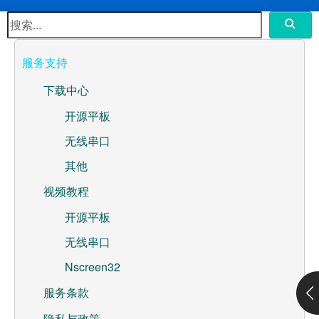
水泵控制器开发板
Ntablet 开源平板
服务支持
Wifi无线串口服务器
下载中心
Nscreen32
开源平板
无线串口
ML307A-GSLN-OC开发板
其他
应用方案
视频教程
WebOS
开源平板
无线串口
高性价比嵌入式-Nscreen32
Nscreen32
联系我们
服务条款
关于我们
隐私与政策