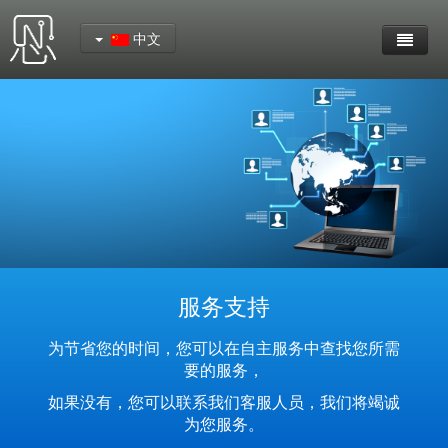
中文
首页
产品中心
YeaCreate-RK3562核心板
YeaCreate-RK3566 核心板
YeaCreate-RK3326-S 核心板
服务支持
YeaCreate-ESP32-P4扩展板
为节省您的时间，您可以在自主服务中查找您所需
要的服务，
YeaCreate-RK3326s-DUOBO 外围板
如果没有，您可以联系我们客服人员，我们将竭诚
为您服务。
YeaCreate-ESP32-P4-CORE 核心板